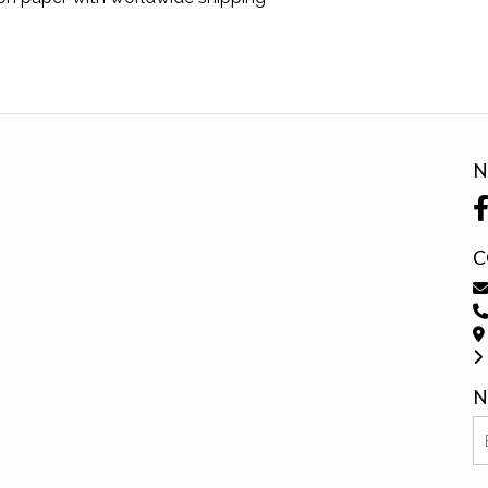
N
C
N