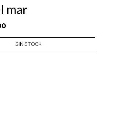
l mar
00
SIN STOCK