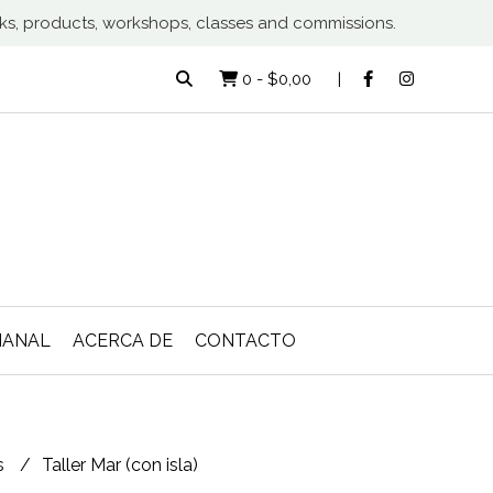
rks, products, workshops, classes and commissions.
0
-
$0,00
MANAL
ACERCA DE
CONTACTO
s
Taller Mar (con isla)